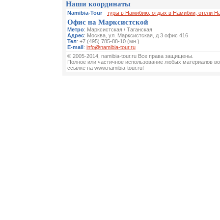
Наши координаты
Namibia-Tour
-
туры в Намибию, отдых в Намибии, отели Н
Офис на Марксистской
Метро
: Марксистская / Таганская
Адрес
: Москва, ул. Марксистская, д 3 офис 416
Тел
: +7 (495) 785-88-10 (мн.)
E-mail
:
info@namibia-tour.ru
© 2005-2014, namibia-tour.ru Все права защищены.
Полное или частичное использование любых материалов во
ссылке на www.namibia-tour.ru!