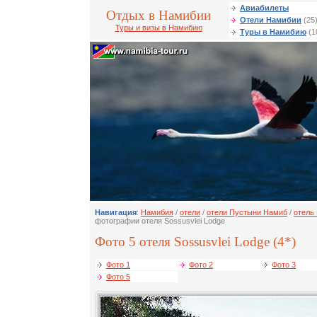
Авиабилеты
Отдых в Намибии
Отели Намибии
(25
Туры и визы в Намибию
Туры в Намибию
(1
Навигация
:
Намибия
/
отели
/
отели Пустыни Намиб
/
отель 
фотографии отеля Sossusvlei Lodge
Фото 5 отеля Sossusvlei Lodge (4*)
Фото 1
Фото 2
Фото 3
Фото 5