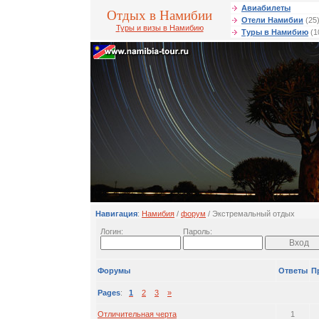
Авиабилеты
Отдых в Намибии
Отели Намибии
(25
Туры и визы в Намибию
Туры в Намибию
(1
Навигация
:
Намибия
/
форум
/ Экстремальный отдых
Логин:
Пароль:
Форумы
Ответы
П
Pages
:
1
2
3
»
Отличительная черта
1