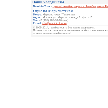
Наши координаты
Namibia-Tour
-
туры в Намибию, отдых в Намибии, отели Н
Офис на Марксистской
Метро
: Марксистская / Таганская
Адрес
: Москва, ул. Марксистская, д 3 офис 416
Тел
: +7 (495) 785-88-10 (мн.)
E-mail
:
info@namibia-tour.ru
© 2005-2014, namibia-tour.ru Все права защищены.
Полное или частичное использование любых материалов во
ссылке на www.namibia-tour.ru!