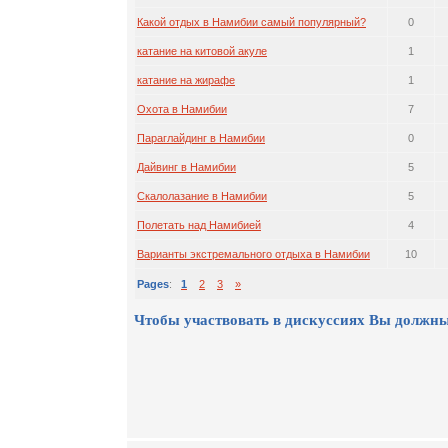
Какой отдых в Намибии самый популярный?
0
катание на китовой акуле
1
катание на жирафе
1
Охота в Намибии
7
Параглайдинг в Намибии
0
Дайвинг в Намибии
5
Скалолазание в Намибии
5
Полетать над Намибией
4
Варианты экстремального отдыха в Намибии
10
Pages
:
1
2
3
»
Чтобы участвовать в дискуссиях Вы должны