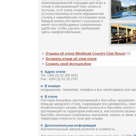
перепланированной площадки для игры в
гольф и обыгрывающий тему оазиса в
пустыне, этот отель очаровывает
путешественника истинно африканским
стилем и намибийским гостеприимством.
Каждый номер обставлен с роскошью и
имеет все необходимые современные
удобства, чтобы сделать пребывание
здесь комфортабельным.
Отзывы об отеле Windhoek Country Club Resort
(0)
Оставить отзыв об этом отеле
Создать свой фотоальбом
Адрес отеля
Tel: +264 (0) 61 205 5911
Fax: +264 (0) 61 25 2797
В номере
кондиционер, телевизор, телефон и все необходимое для пр
В отеле
Ресторан Кокербум, расположенный у бассейна, предлагает 
блюд до шведского стола, содержащее все деликатесы, приг
Атлантического океана. Можно купаться в бассейне отеля и 
протекающей по территории комплекса, или посетить казино
Бассейн, несколько сувенирных магазинов, казино, а также 
территории отеля есть поле для гольфа.
Дополнительная информация
Континентальный завтрак включен в стоимость.