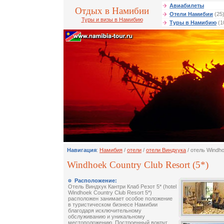
Авиабилеты
Отдых в Намибии
Отели Намибии
(25
Туры и визы в Намибию
Туры в Намибию
(1
Навигация
:
Намибия
/
отели
/
отели Виндхука
/ отель Windho
Windhoek Country Club Resort (5*)
Расположение:
Отель Виндхук Кантри Клаб Резот 5* (hotel
Windhoek Country Club Resort 5*)
расположен занимает особое положение
в туристическом бизнесе Намибии
благодаря исключительному
обслуживанию и уникальному
местоположению. Построенный вокруг