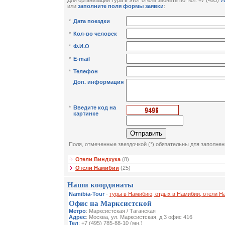
Для организации тура в этот отель звоните по тел: +7 (495)
7
или
заполните поля формы заявки
:
*
Дата поездки
*
Кол-во человек
*
Ф.И.О
*
E-mail
*
Телефон
Доп. информация
*
Введите код на
картинке
Поля, отмеченные звездочкой (*) обязательны для заполнен
Отели Виндхука
(8)
Отели Намибии
(25)
Наши координаты
Namibia-Tour
-
туры в Намибию, отдых в Намибии, отели Н
Офис на Марксистской
Метро
: Марксистская / Таганская
Адрес
: Москва, ул. Марксистская, д 3 офис 416
Тел
: +7 (495) 785-88-10 (мн.)