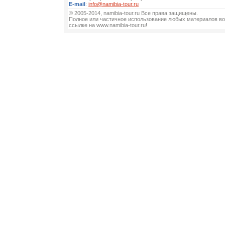
E-mail
:
info@namibia-tour.ru
© 2005-2014, namibia-tour.ru Все права защищены.
Полное или частичное использование любых материалов во
ссылке на www.namibia-tour.ru!