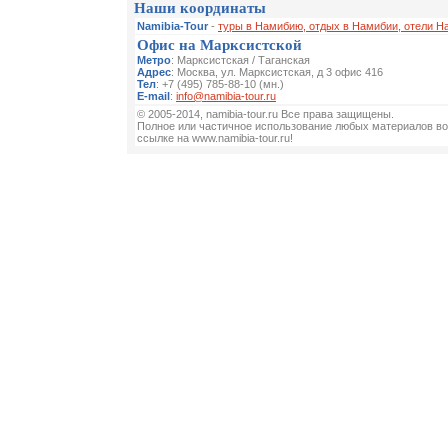
Наши координаты
Namibia-Tour
-
туры в Намибию, отдых в Намибии, отели Н
Офис на Марксистской
Метро
: Марксистская / Таганская
Адрес
: Москва, ул. Марксистская, д 3 офис 416
Тел
: +7 (495) 785-88-10 (мн.)
E-mail
:
info@namibia-tour.ru
© 2005-2014, namibia-tour.ru Все права защищены.
Полное или частичное использование любых материалов во
ссылке на www.namibia-tour.ru!